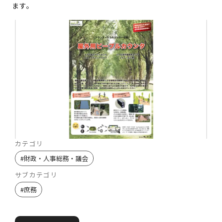
ます。
カテゴリ
#
財政・人事総務・議会
サブカテゴリ
#
庶務