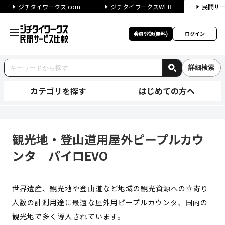
ジチタイワークス.com
ジチタイワークスWEB
民間サ
会員登録(無料)
ログイン
詳細検索
カテゴリを探す
はじめての方へ
観光地・登山道用屋外ピープルカ
観光地・登山道用屋外ピープルカウ
ンタ パイロEVO
世界遺産、観光地や登山道など地域の観光資源への立寄り
人数の計測用途に最適な屋外用ピープルカウンタ、国内の
観光地で多く導入されています。