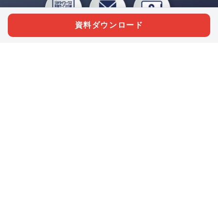
資料ダウンロード
私たちジチタイワークスは、「自治体で働く“コトとヒト”を元気に。」をコンセプ
トに、自治体職員を応援する様々なサービスを展開しています。「ジチタイワーク
ス会員」とは、それらのサービスおよび特典を受けられるメンバーのこと。現役の
自治体職員および地方議会関係者限定で登録（無料）できます。
「ジチタイワークス民間サービス比較」で資料や比較表をダウンロード
行政マガジン「ジチタイワークス」を毎号無料でお届け
業務に役立つセミナーやイベントなど各種サービス情報のご案内
”ジバラ名刺”にサヨナラ！お好みデザインでの名刺作成
会員登録はこちら