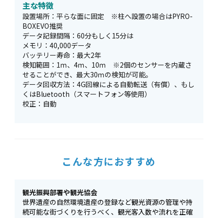
主な特徴
設置場所：平らな面に固定 ※柱へ設置の場合はPYRO-
BOXEVO推奨
データ記録間隔：60分もしく15分は
メモリ：40,000データ
バッテリー寿命：最大2年
検知範囲：1ｍ、4ｍ、10ｍ ※2個のセンサーを内蔵さ
せることができ、最大30ｍの検知が可能。
データ回収方法：4G回線による自動転送（有償）、もし
くはBluetooth（スマートフォン等使用）
校正：自動
こんな方におすすめ
観光振興部署や観光協会
世界遺産の自然環境遺産の登録など観光資源の管理や持
続可能な街づくりを行うべく、観光客入数や流れを正確