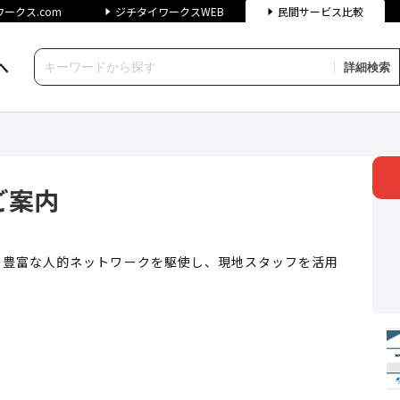
ークス.com
ジチタイワークスWEB
民間サービス比較
へ
詳細検索
| ジチタイワークス民間サービ
ご案内
の豊富な人的ネットワークを駆使し、現地スタッフを活用