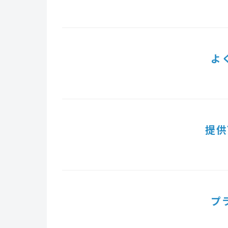
よ
提供
プ