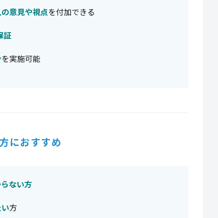
人の意見や視点
を付加できる
保証
ン
を実施可能
方におすすめ
からない方
たい
方