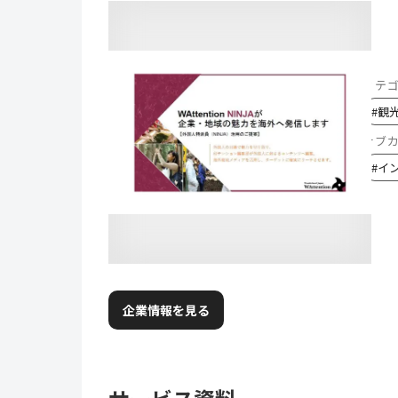
カテ
#
観
サブ
#
イ
企業情報を見る