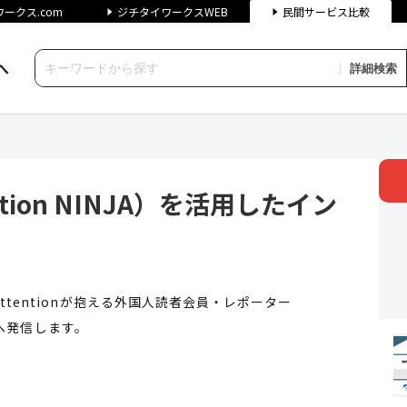
ークス.com
ジチタイワークスWEB
民間サービス比較
へ
詳細検索
on NINJA）を活用したインバ
tion NINJA）を活用したイン
tentionが抱える外国人読者会員・レポーター
海外へ発信します。