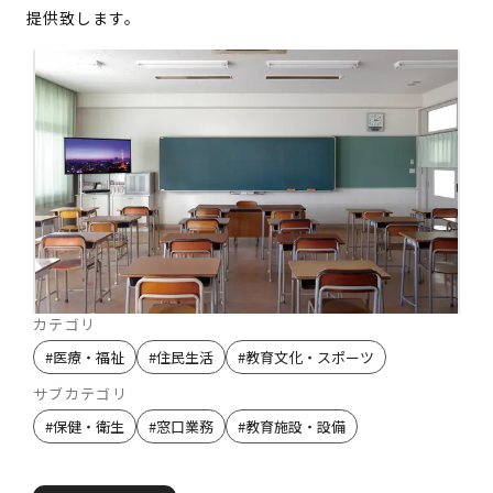
提供致します。
カテゴリ
#
医療・福祉
#
住民生活
#
教育文化・スポーツ
サブカテゴリ
#
保健・衛生
#
窓口業務
#
教育施設・設備