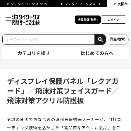
ジチタイワークス.com
ジチタイワークスWEB
民間サ
会員登録(無料)
ログイン
詳細検索
カテゴリを探す
はじめての方へ
ディスプレイ保護パネル「レク
ディスプレイ保護パネル「レクアガ
ード」／飛沫対策フェイスガード／
飛沫対策アクリル防護板
気球の画面でおなじみの眼科医療機器メーカーが、自社コ
ーティング技術を活かした「高品質なアクリル製品」をご