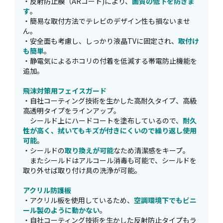
・反射防止膜（ARコート)により、
画質の低下を防ぎま
す
。
・簡易な取付方法でテレビのデザイン性も損ないませ
ん。
・安全面も考慮し、しっかり液晶TVに固定され、
取付け
も簡単
。
・静電気によるホコリの付着を低減する帯電防止機能を
追加。
飛沫対策用フェイスガード
・自社コーティング技術を生かした高耐久タイプ、高級
高透明タイプをラインアップ。
シールド上にハードコートを塗布しているので、
耐久
性が高く、拭いてもキズが付きにくいので繰り返し使用
可能
。
・シールドの
取り換えが可能
なため清潔感をキープ。
またシールドはアルコール消毒も可能で、シールドを
取り外せば取り付け具の洗浄が可能。
アクリル防護板
・アクリル板を使用しているため、
空調環境下でもビニ
ール製のように動かない
。
・自社コーティング技術を生かした反射防止タイプもラ