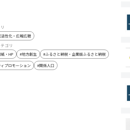
ゴリ
域活性化・広報広聴
カテゴリ
報紙・HP
#
地方創生
#
ふるさと納税・企業版ふるさと納税
ティプロモーション
#
関係人口