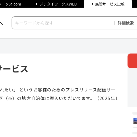
ークス.com
ジチタイワークスWEB
民間サービス比較
へ
詳細検索
 | ジチタイワークス民間サー
サービス
られたい」 というお客様のためのプレスリリース配信サー
村区（※）の地方自治体に導入いただいてます。（2025年1