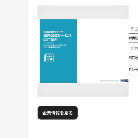
カテ
#
地
サブ
#
広
#
シ
企業情報を見る