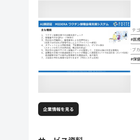
カテ
#
医
サブ
#
保
企業情報を見る