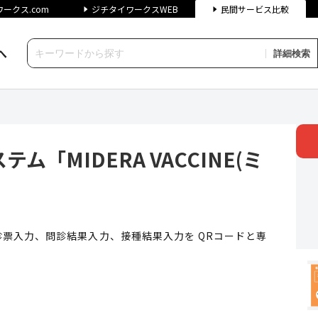
ークス.com
ジチタイワークスWEB
民間サービス比較
へ
詳細検索
IDERA VACCINE(ミデラ
「MIDERA VACCINE(ミ
票入力、問診結果入力、接種結果入力を QRコードと専