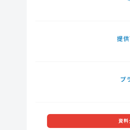
提供
プ
資料