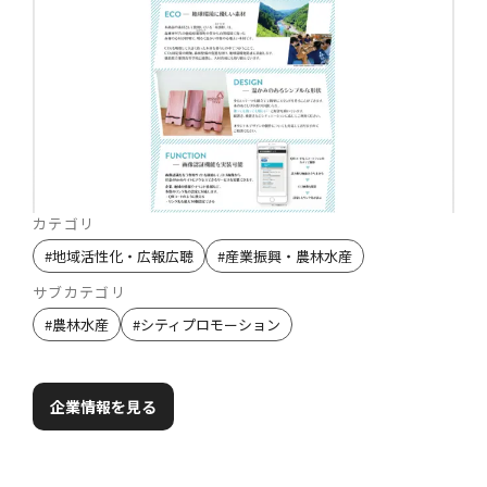
カテゴリ
#
地域活性化・広報広聴
#
産業振興・農林水産
サブカテゴリ
#
農林水産
#
シティプロモーション
企業情報を見る