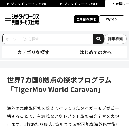
ジチタイワークス.com
ジチタイワークスWEB
民間サ
会員登録(無料)
ログイン
詳細検索
カテゴリを探す
はじめての方へ
世界7カ国8拠点の探求プログラム「T
世界7カ国8拠点の探求プログラム
「TigerMov World Caravan」
海外の実践型研修を数多く行ってきたタイガーモブがご一
緒することで、有意義なアウトプット型の探究学習を実現
します。1校あたり最大7箇所まで選択可能な海外修学旅行