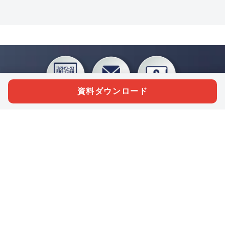
資料ダウンロード
私たちジチタイワークスは、「自治体で働く“コトとヒト”を元気に。」をコンセプ
トに、自治体職員を応援する様々なサービスを展開しています。「ジチタイワーク
ス会員」とは、それらのサービスおよび特典を受けられるメンバーのこと。現役の
自治体職員および地方議会関係者限定で登録（無料）できます。