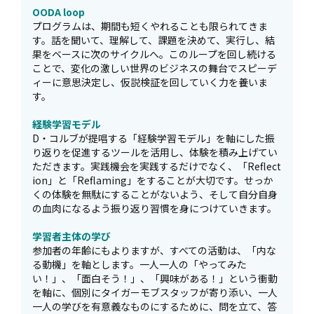
OODA loop
プログラムは、期間も短くやれることも限られてきま
す。話を聞いて、理解して、課題を決めて、実行し、結
果をベースに次のサイクルへ。このループを回し続ける
ことで、変化の激しい世界のビジネスの舞台でスピーデ
ィーに意思決定し、仮説検証を回していく力を養いま
す。
経験学習モデル
D・コルブが提唱する「経験学習モデル」を軸にした振
り返りを促進するツールを活用し、体験を積み上げてい
ただきます。実践機会を実践するだけでなく、「Reflect
ion」と「Reflaming」をすることが大切です。せっか
くの体験を無駄にすることがないよう、そして自分自身
の血肉になるよう振り返り習慣を身につけていきます。
学習者主体の学び
参加者の年齢にもよりますが、すべての活動は、「内な
る動機」を軸とします。一人一人の「やってみた
い！」、「面白そう！」、「興味がある！」という衝動
を軸に、個別にタイガーモブスタッフが寄り添い、一人
一人の学びを有意義なものにするために、問を立て、答