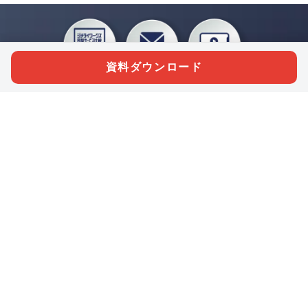
資料ダウンロード
私たちジチタイワークスは、「自治体で働く“コトとヒト”を元気に。」をコンセプ
トに、自治体職員を応援する様々なサービスを展開しています。「ジチタイワーク
ス会員」とは、それらのサービスおよび特典を受けられるメンバーのこと。現役の
自治体職員および地方議会関係者限定で登録（無料）できます。
「ジチタイワークス民間サービス比較」で資料や比較表をダウンロード
行政マガジン「ジチタイワークス」を毎号無料でお届け
業務に役立つセミナーやイベントなど各種サービス情報のご案内
”ジバラ名刺”にサヨナラ！お好みデザインでの名刺作成