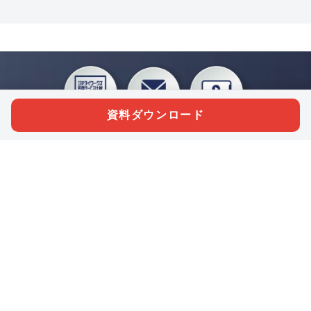
資料ダウンロード
私たちジチタイワークスは、「自治体で働く“コトとヒト”を元気に。」をコンセプ
トに、自治体職員を応援する様々なサービスを展開しています。「ジチタイワーク
ス会員」とは、それらのサービスおよび特典を受けられるメンバーのこと。現役の
自治体職員および地方議会関係者限定で登録（無料）できます。
「ジチタイワークス民間サービス比較」で資料や比較表をダウンロード