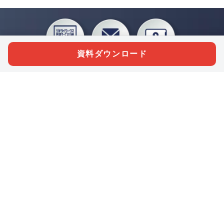
資料ダウンロード
私たちジチタイワークスは、「自治体で働く“コトとヒト”を元気に。」をコンセプ
トに、自治体職員を応援する様々なサービスを展開しています。「ジチタイワーク
ス会員」とは、それらのサービスおよび特典を受けられるメンバーのこと。現役の
自治体職員および地方議会関係者限定で登録（無料）できます。
「ジチタイワークス民間サービス比較」で資料や比較表をダウンロード
行政マガジン「ジチタイワークス」を毎号無料でお届け
業務に役立つセミナーやイベントなど各種サービス情報のご案内
”ジバラ名刺”にサヨナラ！お好みデザインでの名刺作成