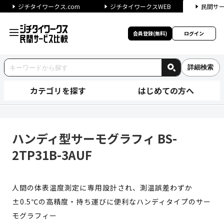
ジチタイワークス.com
ジチタイワークスWEB
民間サ
会員登録(無料)
ログイン
詳細検索
カテゴリを探す
はじめての方へ
ハンディ型サーモグラフィ BS-2
ハンディ型サーモグラフィ BS-
2TP31B-3AUF
人間の体表温度測定に専用設計され、測温誤差わずか
±0.5℃の高精度・持ち運びに便利なハンディタイプのサー
モグラフィー