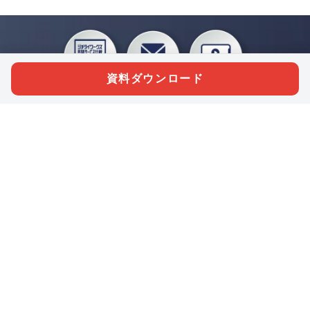
資料ダウンロード
私たちジチタイワークスは、「自治体で働く“コトとヒト”を元気に。」をコンセプ
トに、自治体職員を応援する様々なサービスを展開しています。「ジチタイワーク
ス会員」とは、それらのサービスおよび特典を受けられるメンバーのこと。現役の
自治体職員および地方議会関係者限定で登録（無料）できます。
「ジチタイワークス民間サービス比較」で資料や比較表をダウンロード
行政マガジン「ジチタイワークス」を毎号無料でお届け
業務に役立つセミナーやイベントなど各種サービス情報のご案内
”ジバラ名刺”にサヨナラ！お好みデザインでの名刺作成