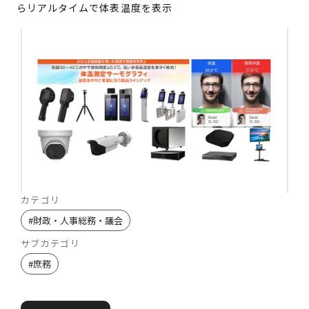
らリアルタイムで体表温度を表示
カテゴリ
#
財政・人事総務・議会
サブカテゴリ
#
庶務