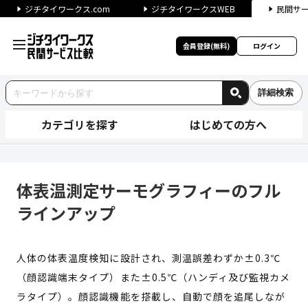
ジチタイワークス.com
ジチタイワークスWEB
民間サ
会員登録(無料)
ログイン
詳細検索
カテゴリを探す
はじめての方へ
体表温測定サーモグラフィーの
体表温測定サーモグラフィーのフル
ラインアップ
人体の体表温度検知に設計され、測温誤差わずか±0.3℃
（顔認識端末タイプ）また±0.5℃（ハンディ及び監視カメ
ラタイプ）。顔認識機能を搭載し、自動で顔を追尾しなが