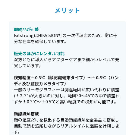
メリット
即納品が可能
BitstrongはHIKVISION社の一次代理店のため、常に十
分な在庫を確保しています。
販売のほかにレンタル可能
双方ともに導入からアフターケアまで細かいレベルで充
実しています。
検知精度±0.3℃（顔認識端末タイプ）～±0.5℃（ハン
ディ及び監視カメラタイプ）
一般のサーモグラフィーは測温範囲が広い代わりに誤差
(±2-3°)が大きいのに対し、範囲30～45℃の中で誤差わ
ずか±0.3℃～±0.5℃と高い精度での検知が可能です。
顔認識AI搭載
顔の温度だけを検出する自動顔認識AIを全製品に搭載し
自動で顔を追尾しながらリアルタイムに温度を計測しま
す。