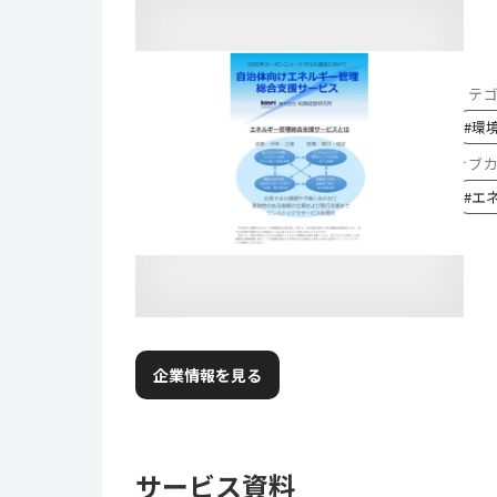
カテ
#
環
サブ
#
エ
企業情報を見る
サービス資料