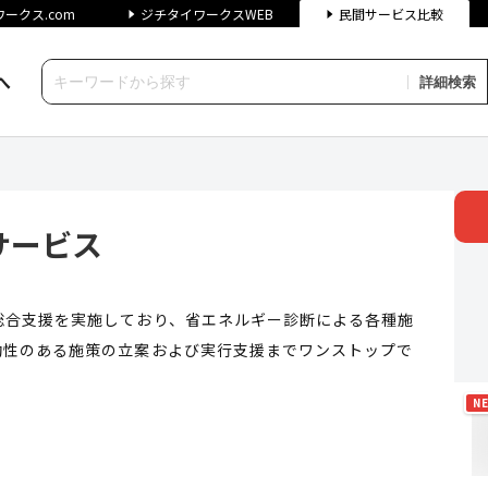
ークス.com
ジチタイワークスWEB
民間サービス比較
へ
詳細検索
 | ジチタイワークス民間サー
サービス
総合支援を実施しており、省エネルギー診断による各種施
効性のある施策の立案および実行支援までワンストップで
N