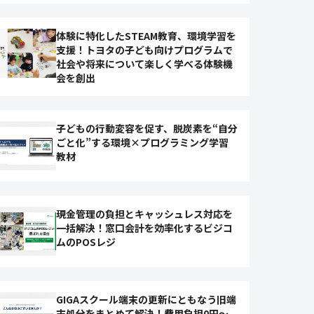
体験に特化したSTEAM教育、環境学習を
支援！トヨタの子ども向けプログラムで
社会や将来について楽しく学べる体験機
会を創出
子どもの行動変容を促す、脱炭素を“自分
ごと化”する環境×プログラミング学習
教材
現金管理の負担とキャッシュレス対応を
一括解決！窓口会計を効率化するビジコ
ムのPOSレジ
GIGAスクール端末の更新にともなう旧端
末処分をまとめて解決！費用負担0円～