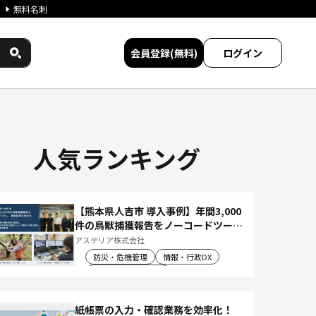
無料名刺
会員登録(無料)
ログイン
人気ランキング
【熊本県人吉市 導入事例】年間3,000
件の鳥獣捕獲報告をノーコードツール
でアプリ化し、月50時間の庁内作業
アステリア株式会社
を削減
防災・危機管理
情報・行政DX
産業振興・農林水産
紙帳票の入力・確認業務を効率化！