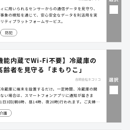
ティに用いられるセンサーからの通信データを見守り、
外事象の検知を通じて、安心安全なデータを利活用を実
ュリティプラットフォームサービス。
防犯
機能内蔵でWi-Fi不要】冷蔵庫の
高齢者を見守る「まもりこ」
選択
合同会社ネコリコ
、冷蔵庫に端末を設置するだけ。一定時間、冷蔵庫の開
きない場合は、スマートフォンアプリに通知が届きま
1日3回(朝8時、昼14時、夜20時)行われます。ご夫婦や
、複数人で一緒に見守ることも可能で、追加料金はかか
介護