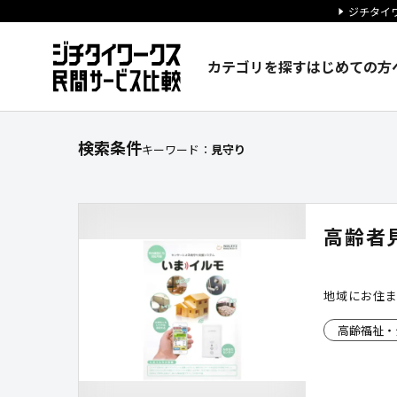
ジチタイワ
カテゴリを探す
はじめての方
サービスを探す｜ジチタイワー
検索条件
キーワード：
見守り
高齢者
地域にお住
高齢福祉・