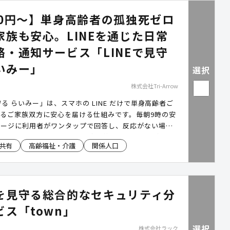
70円～】単身高齢者の孤独死ゼロ
家族も安心。LINEを通じた日常
絡・通知サービス「LINEで見守
いみー」
選択
株式会社Tri-Arrow
守る らいみー」は、スマホの LINE だけで単身高齢者ご
るご家族双方に安心を届ける仕組みです。毎朝9時の安
セージに利用者がワンタップで回答し、反応がない場合
朝9時と自動再通知。3回目も未応答なら自動音声確認→
共有
高齢福祉・介護
関係人口
最大2名)へ即時LINE通知が送られます。Wi‐Fiや特別
、登録後すぐ運用開始できます。
を見守る総合的なセキュリティ分
ビス「town」
選択
株式会社ラック