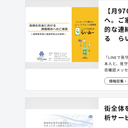
【月9
へ。ご
的な連
る ら
「LINEで見
本人と、見守
否確認メッ
は19時・翌
情報収集・
見守り登録者(
機器は不要
街全体
析サー