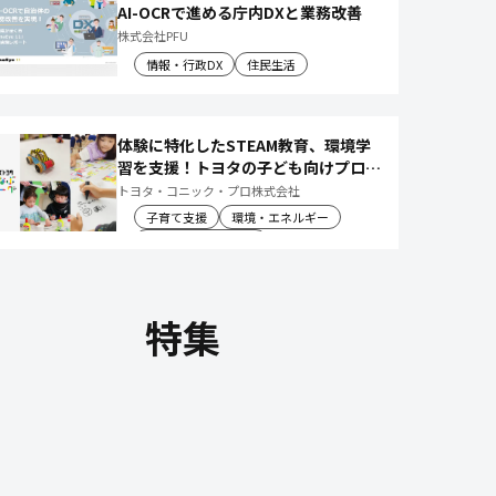
AI-OCRで進める庁内DXと業務改善
株式会社PFU
情報・行政DX
住民生活
体験に特化したSTEAM教育、環境学
習を支援！トヨタの子ども向けプログ
ラムで 社会や将来について楽しく学
トヨタ・コニック・プロ株式会社
べる体験機会を創出
子育て支援
環境・エネルギー
教育文化・スポーツ
特集