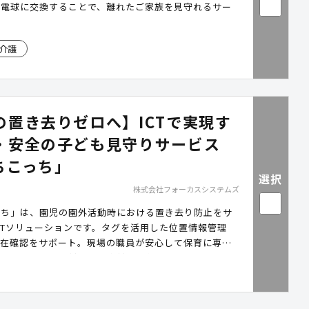
ト電球に交換することで、離れたご家族を見守れるサー
介護
の置き去りゼロへ】ICTで実現す
・安全の子ども見守りサービス
ちこっち」
選択
株式会社フォーカスシステムズ
っち」は、園児の園外活動時における置き去り防止をサ
CTソリューションです。タグを活用した位置情報管理
所在確認をサポート。現場の職員が安心して保育に専念
を整え、保護者に対する安全対策強化の取り組みを支援