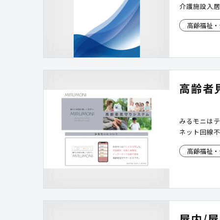
介護施設入
高齢福祉・
高齢者
みるモニは
ネット回線
高齢福祉・
屋内/