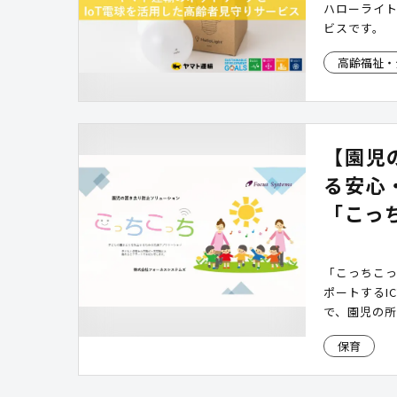
ハローライ
ビスです。
高齢福祉・
【園児
る安心
「こっ
「こっちこ
ポートするI
で、園児の
できる環境
保育
します。