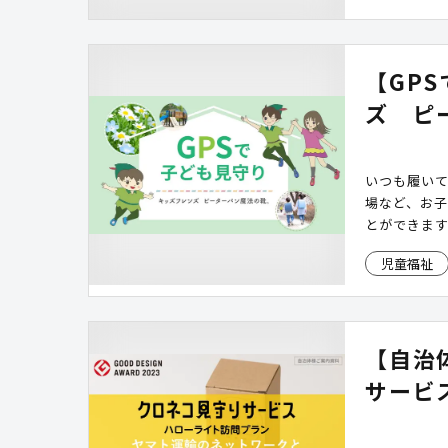
【GP
ズ ピ
いつも履いて
場など、お
とができま
児童福祉
【自治
サービ