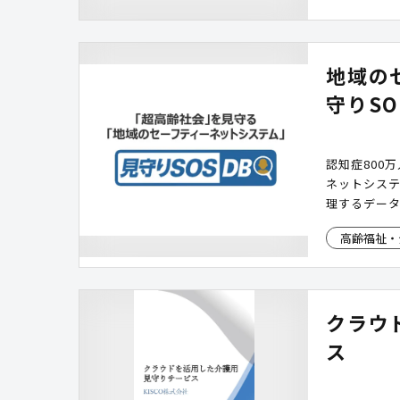
地域の
守りSO
認知症800
ネットシス
理するデー
高齢福祉・
クラウ
ス