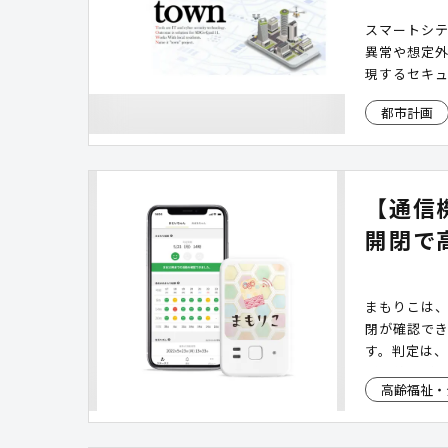
スマートシ
異常や想定
現するセキ
都市計画
【通信
開閉で
まもりこは
閉が確認で
す。判定は、
ご兄弟など
高齢福祉・
りません。