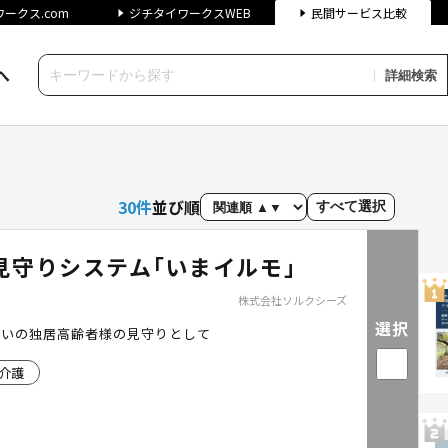
ークス.com
ジチタイワークスWEB
民間サービス比較
へ
詳細検索
クス民間サービス比較
30
件
並び順
すべて選択
見守りシステム｢いまイルモ｣
株式会社ソルクシーズ
選択
まいの独居高齢者様の見守りとして
介護