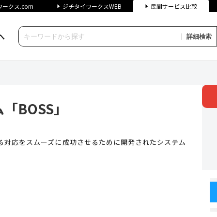
ークス.com
ジチタイワークスWEB
民間サービス比較
へ
詳細検索
SS」 | ジチタイワークス民間
「BOSS」
る対応をスムーズに成功させるために開発されたシステム