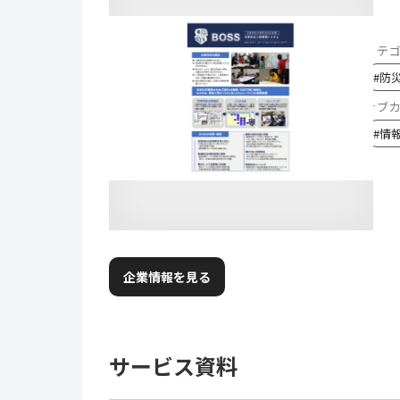
カテ
#
防
サブ
#
情
企業情報を見る
サービス資料