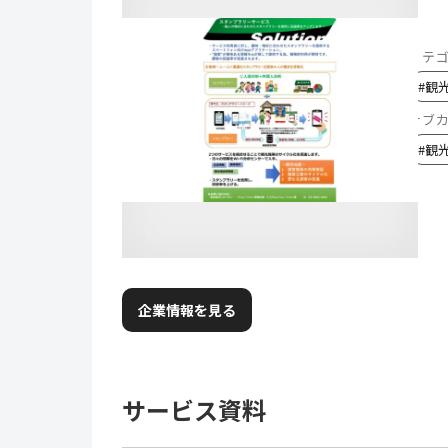
カテ
#
観
サブ
#
観
企業情報を見る
サービス資料