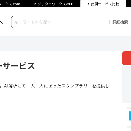
ークス.com
ジチタイワークスWEB
民間サービス比較
へ
詳細検索
ス | ジチタイワークス民間サ
ーサービス
析。AI解析にて一人一人にあったスタンプラリーを提供し