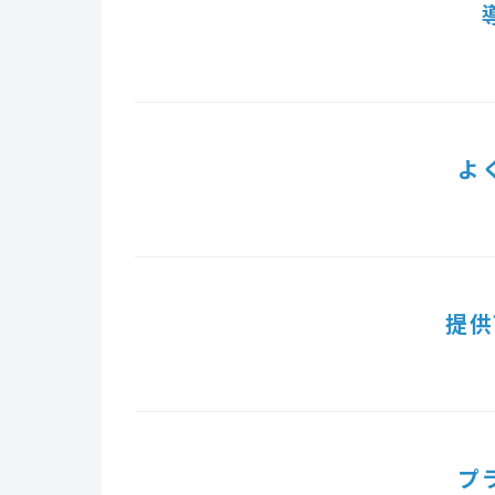
よ
提供
プ