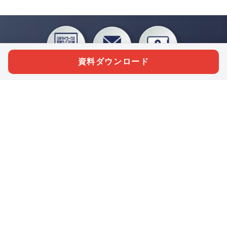
資料ダウンロード
私たちジチタイワークスは、「自治体で働く“コトとヒト”を元気に。」をコンセプ
トに、自治体職員を応援する様々なサービスを展開しています。「ジチタイワーク
ス会員」とは、それらのサービスおよび特典を受けられるメンバーのこと。現役の
自治体職員および地方議会関係者限定で登録（無料）できます。
「ジチタイワークス民間サービス比較」で資料や比較表をダウンロード
行政マガジン「ジチタイワークス」を毎号無料でお届け
業務に役立つセミナーやイベントなど各種サービス情報のご案内