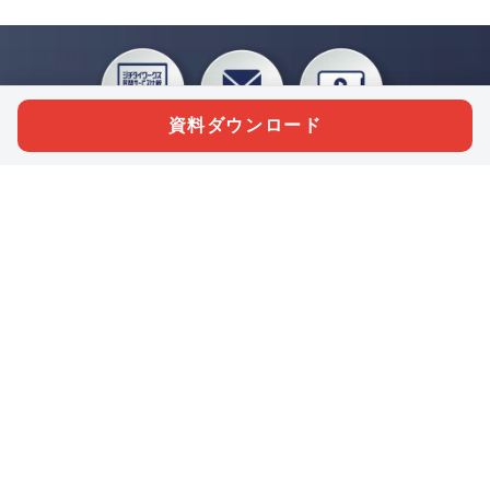
資料ダウンロード
私たちジチタイワークスは、「自治体で働く“コトとヒト”を元気に。」をコンセプ
トに、自治体職員を応援する様々なサービスを展開しています。「ジチタイワーク
ス会員」とは、それらのサービスおよび特典を受けられるメンバーのこと。現役の
自治体職員および地方議会関係者限定で登録（無料）できます。
「ジチタイワークス民間サービス比較」で資料や比較表をダウンロード
行政マガジン「ジチタイワークス」を毎号無料でお届け
業務に役立つセミナーやイベントなど各種サービス情報のご案内
”ジバラ名刺”にサヨナラ！お好みデザインでの名刺作成