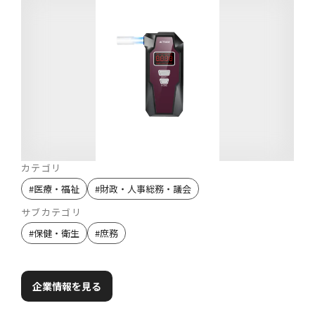
カテゴリ
#
医療・福祉
#
財政・人事総務・議会
サブカテゴリ
#
保健・衛生
#
庶務
企業情報を見る