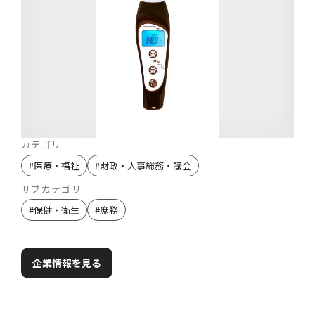
カテゴリ
#
医療・福祉
#
財政・人事総務・議会
サブカテゴリ
#
保健・衛生
#
庶務
企業情報を見る