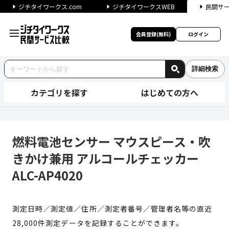
ジチタイワークス.com
ジチタイワークスWEB
民間サ
会員登録(無料)
ログイン
詳細検索
カテゴリを探す
はじめての方へ
燃料電池センサー マウスピース・
燃料電池センサー マウスピース・吹
きかけ兼用 アルコールチェッカー
ALC-AP4020
測定日時／測定値／住所／測定者番号／管理者名等の直近
28,000件測定データを記録することができます。