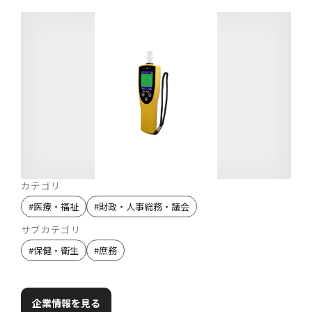
カテゴリ
#
医療・福祉
#
財政・人事総務・議会
サブカテゴリ
#
保健・衛生
#
庶務
企業情報を見る