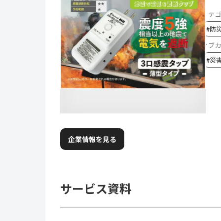
カテ
#
防
サブ
#
災
企業情報を見る
サービス資料