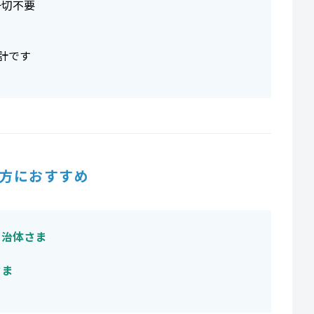
一切不要
計です
方におすすめ
自治体さま
さま