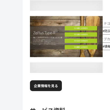
カテ
#
防
サブ
#
情
企業情報を見る