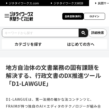
ジチタイワークス.com
ジチタイワークスWEB
民間サ
会員登録(無料)
ログイン
詳細検索
カテゴリを探す
はじめての方へ
地方自治体の文書業務の固有課題
地方自治体の文書業務の固有課題を
解決する、行政文書のDX推進ツール
「D1-LAWGUE」
D1-LAWGUEは、第一法規の確かな法コンテンツと、
FRAIMが持つ独自のAI×エディタのテクノロジーが組み合