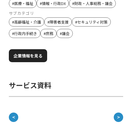
#
医療・福祉
#
情報・行政DX
#
財政・人事総務・議会
サブカテゴリ
#
高齢福祉・介護
#
障害者支援
#
セキュリティ対策
#
行政内手続き
#
庶務
#
議会
企業情報を見る
サービス資料
資
＜
＞