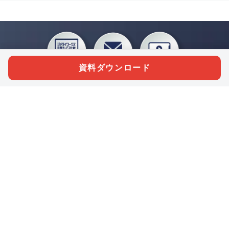
資料ダウンロード
私たちジチタイワークスは、「自治体で働く“コトとヒト”を元気に。」をコンセプ
トに、自治体職員を応援する様々なサービスを展開しています。「ジチタイワーク
ス会員」とは、それらのサービスおよび特典を受けられるメンバーのこと。現役の
自治体職員および地方議会関係者限定で登録（無料）できます。
「ジチタイワークス民間サービス比較」で資料や比較表をダウンロード
行政マガジン「ジチタイワークス」を毎号無料でお届け
業務に役立つセミナーやイベントなど各種サービス情報のご案内