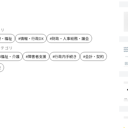
ゴリ
療・福祉
#
情報・行政DX
#
財政・人事総務・議会
カテゴリ
齢福祉・介護
#
障害者支援
#
行政内手続き
#
会計・契約
政