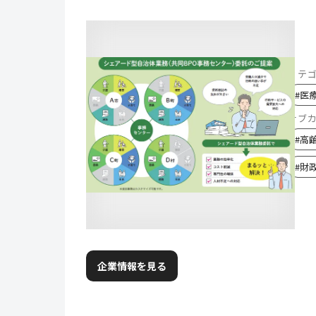
カテ
#
医
サブ
#
高
#
財
企業情報を見る