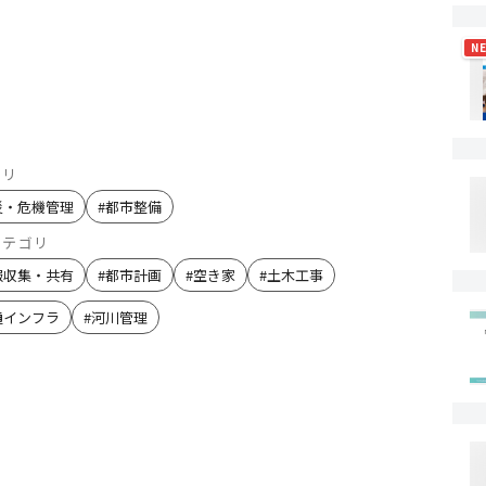
N
ゴリ
災・危機管理
#
都市整備
カテゴリ
報収集・共有
#
都市計画
#
空き家
#
土木工事
通インフラ
#
河川管理