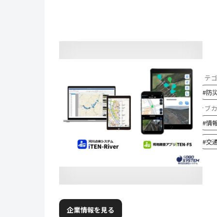
カテ
#
防
サブ
#
情
#
交
企業情報を見る