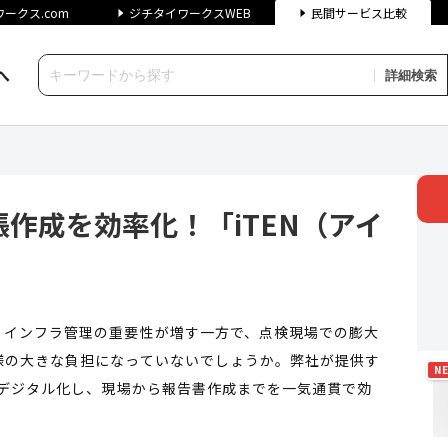
ークス.com
ジチタイワークスWEB
民間サービス比較
へ
詳細検索
効率化！「iTEN（アイテン）
作成を効率化！「iTEN（アイ
、インフラ管理の重要性が増す一方で、点検現場での膨大
様の大きな負担になっていないでしょうか。弊社が提供す
N
をデジタル化し、現場から報告書作成までを一気通貫で効