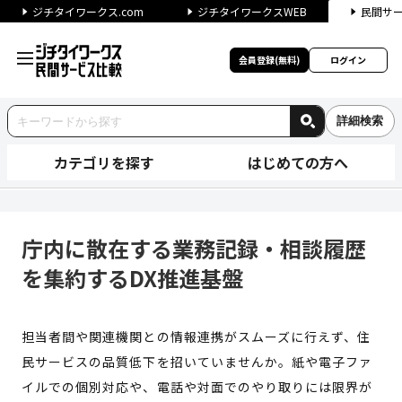
ジチタイワークス.com
ジチタイワークスWEB
民間サ
会員登録(無料)
ログイン
詳細検索
カテゴリを探す
はじめての方へ
庁内に散在する業務記録・相談履
庁内に散在する業務記録・相談履歴
を集約するDX推進基盤
担当者間や関連機関との情報連携がスムーズに行えず、住
民サービスの品質低下を招いていませんか。紙や電子ファ
イルでの個別対応や、電話や対面でのやり取りには限界が