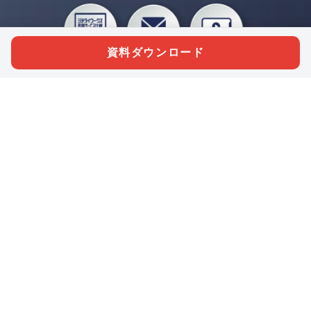
資料ダウンロード
私たちジチタイワークスは、「自治体で働く“コトとヒト”を元気に。」をコンセプ
トに、自治体職員を応援する様々なサービスを展開しています。「ジチタイワーク
ス会員」とは、それらのサービスおよび特典を受けられるメンバーのこと。現役の
自治体職員および地方議会関係者限定で登録（無料）できます。
「ジチタイワークス民間サービス比較」で資料や比較表をダウンロード
行政マガジン「ジチタイワークス」を毎号無料でお届け
業務に役立つセミナーやイベントなど各種サービス情報のご案内
”ジバラ名刺”にサヨナラ！お好みデザインでの名刺作成
会員登録はこちら