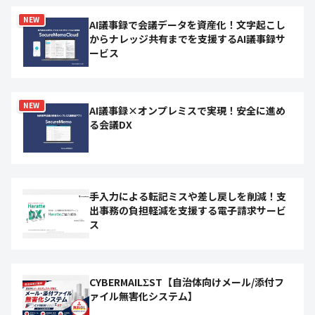
NEW
AI議事録で会議データを資産化！文字起こし
からナレッジ共有までを支援するAI議事録サ
ービス
NEW
AI議事録×オンプレミスで実現！安全に進め
る会議DX
手入力による転記ミスや差し戻しを削減！支
出事務の負担軽減を支援する電子請求サービ
ス
CYBERMAILΣST【自治体向けメール/添付フ
ァイル無害化システム】