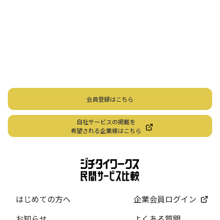
私たちジチタイワークスは、「自治体で働く“コトとヒト”を元気に。」をコンセプ
トに、自治体職員を応援する様々なサービスを展開しています。「ジチタイワーク
ス会員」とは、それらのサービスおよび特典を受けられるメンバーのこと。現役の
自治体職員および地方議会関係者限定で登録（無料）できます。
「ジチタイワークス民間サービス比較」で資料や比較表をダウンロード
行政マガジン「ジチタイワークス」を毎号無料でお届け
業務に役立つセミナーやイベントなど各種サービス情報のご案内
”ジバラ名刺”にサヨナラ！お好みデザインでの名刺作成
会員登録はこちら
自社サービスの掲載を
希望される企業様はこちら
はじめての方へ
企業会員ログイン
お知らせ
よくある質問