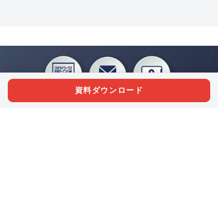
資料ダウンロード
私たちジチタイワークスは、「自治体で働く“コトとヒト”を元気に。」をコンセプ
トに、自治体職員を応援する様々なサービスを展開しています。「ジチタイワーク
ス会員」とは、それらのサービスおよび特典を受けられるメンバーのこと。現役の
自治体職員および地方議会関係者限定で登録（無料）できます。