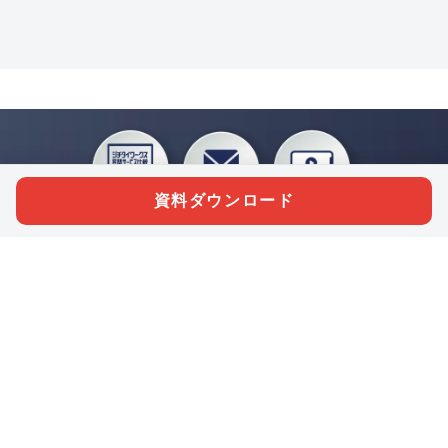
資料ダウンロード
私たちジチタイワークスは、「自治体で働く“コトとヒト”を元気に。」をコンセプ
トに、自治体職員を応援する様々なサービスを展開しています。「ジチタイワーク
ス会員」とは、それらのサービスおよび特典を受けられるメンバーのこと。現役の
自治体職員および地方議会関係者限定で登録（無料）できます。