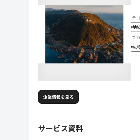
カテ
#
地
サブ
#
広
企業情報を見る
サービス資料