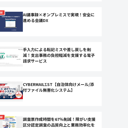
EW
AI議事録×オンプレミスで実現！安全に
進める会議DX
手入力による転記ミスや差し戻しを削
減！支出事務の負担軽減を支援する電子
請求サービス
CYBERMAILΣST【自治体向けメール/添
付ファイル無害化システム】
EW
調査票作成時間を67％削減！障がい支援
区分認定調査の品質向上と業務効率化を