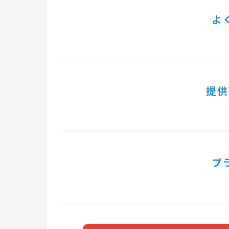
よ
提供
プ