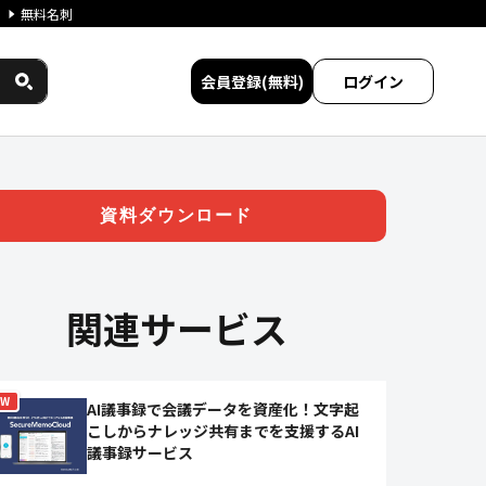
無料名刺
会員登録(無料)
ログイン
| ジチタイワークス民間サービ
資料ダウンロード
関連サービス
EW
AI議事録で会議データを資産化！文字起
こしからナレッジ共有までを支援するAI
議事録サービス