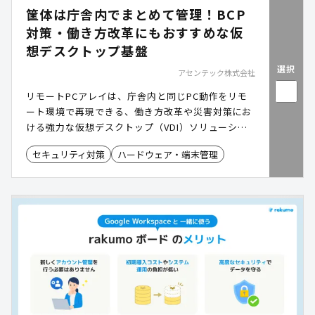
筐体は庁舎内でまとめて管理！BCP
対策・働き方改革にもおすすめな仮
想デスクトップ基盤
選択
アセンテック株式会社
リモートPCアレイは、庁舎内と同じPC動作をリモ
ート環境で再現できる、働き方改革や災害対策にお
ける強力な仮想デスクトップ（VDI）ソリューショ
ンです。従来のVDI導入における課題を解決し、低
セキュリティ対策
ハードウェア・端末管理
コストかつ短期間で導入可能。複数台のPCカートリ
ッジを1つの筐体に集約することで、運用管理を大
幅に簡素化しながら、高いセキュリティ性と柔軟性
を兼ね備えています。