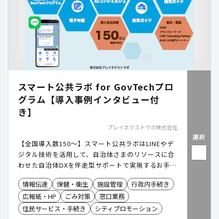
スマート公共ラボ for GovTechプロ
グラム【導入事例インタビュー付
き】
プレイネクストラボ株式会社
選択
【全国導入数150〜】スマート公共ラボはLINEやデ
ジタル技術を活用して、自治体さまのリソースに合
わせた自治体DXを伴走型サポートで実現するお手伝
いをしています。
情報伝達
保健・衛生
施設管理
行政内手続き
広報紙・HP
ごみ対策
窓口業務
住民サービス・手続き
シティプロモーション