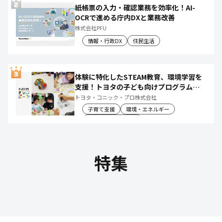
紙帳票の入力・確認業務を効率化！AI-
OCRで進める庁内DXと業務改善
株式会社PFU
情報・行政DX
住民生活
体験に特化したSTEAM教育、環境学習を
支援！トヨタの子ども向けプログラムで
社会や将来について楽しく学べる体験機
トヨタ・コニック・プロ株式会社
会を創出
子育て支援
環境・エネルギー
教育文化・スポーツ
特集