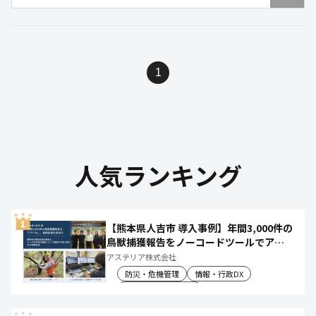
1
人気ランキング
【熊本県人吉市 導入事例】年間3,000件の
鳥獣捕獲報告をノーコードツールでアプ
リ化し、月50時間の庁内作業を削減
アステリア株式会社
防災・危機管理
情報・行政DX
産業振興・農林水産