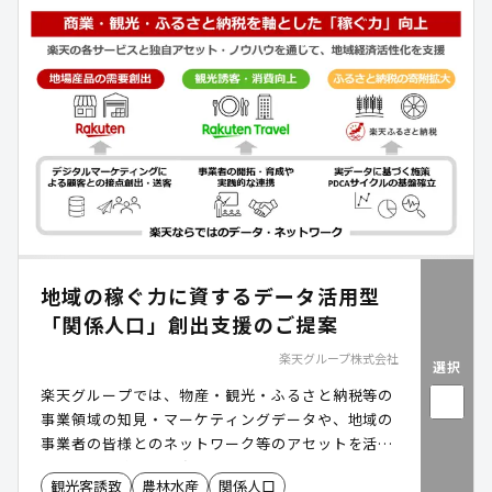
地域の稼ぐ力に資するデータ活用型
「関係人口」創出支援のご提案
楽天グループ株式会社
選択
楽天グループでは、物産・観光・ふるさと納税等の
事業領域の知見・マーケティングデータや、地域の
事業者の皆様とのネットワーク等のアセットを活用
し、地域の稼ぐ力の向上に資する「関係人口」の創
観光客誘致
農林水産
関係人口
出・拡大の支援を行っています。