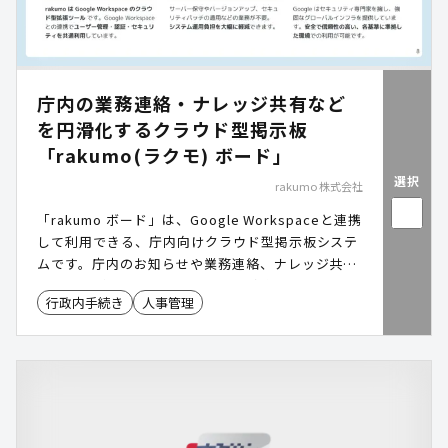
庁内の業務連絡・ナレッジ共有など
を円滑化するクラウド型掲示板
「rakumo(ラクモ) ボード」
選択
rakumo 株式会社
「rakumo ボード」は、Google Workspaceと連携
して利用できる、庁内向けクラウド型掲示板システ
ムです。庁内のお知らせや業務連絡、ナレッジ共有
をスムーズに行い、重要な情報を確実に届けること
行政内手続き
人事管理
ができます。