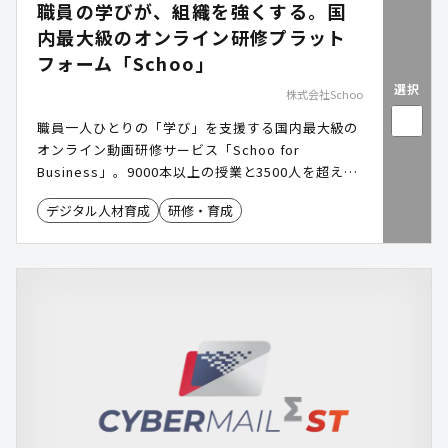
職員の学びが、組織を強くする。国
内最大級のオンライン研修プラット
フォーム「Schoo」
選択
株式会社Schoo
職員一人ひとりの「学び」を支援する国内最大級の
オンライン動画研修サービス「Schoo for
Business」。9000本以上の授業と3500人を超える
登壇者による実践的な知識を提供。階層別研修から
デジタル人材育成
研修・育成
自発的な学習の習慣化まで、組織の成長を支える仕
組みを構築できます。 #リスキリング #eラーニング
#DX