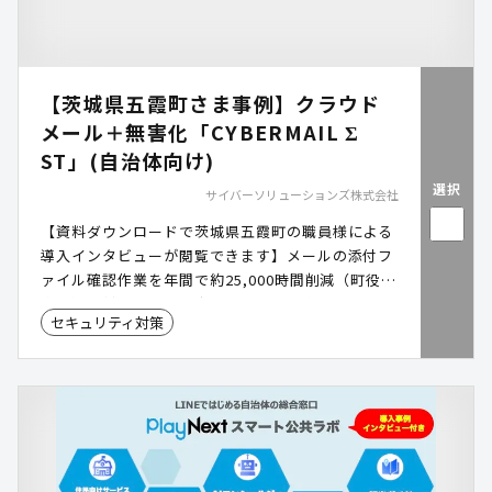
【茨城県五霞町さま事例】クラウド
メール＋無害化「CYBERMAIL Σ
ST」(自治体向け)
選択
サイバーソリューションズ株式会社
【資料ダウンロードで茨城県五霞町の職員様による
導入インタビューが閲覧できます】メールの添付フ
ァイル確認作業を年間で約25,000時間削減（町役場
全体）！対策コストは内部サーバでの実装に比べて
セキュリティ対策
4割削減