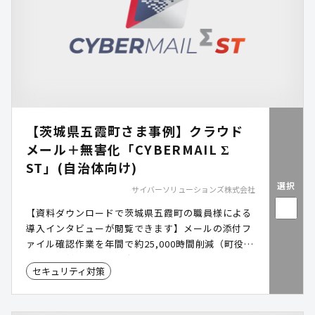
【茨城県五霞町さま事例】クラウド
メール＋無害化「CYBERMAIL Σ
ST」(自治体向け)
選択
サイバーソリューションズ株式会社
【資料ダウンロードで茨城県五霞町の職員様による
導入インタビューが閲覧できます】メールの添付フ
ァイル確認作業を年間で約25,000時間削減（町役場
全体）！対策コストは内部サーバでの実装に比べて
セキュリティ対策
4割削減