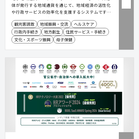
体が発行する地域通貨を通じて、地域経済の活性化
や行政サービスの効率化を支援するシステムです。
住民、加盟店、自治体の三者にメリットを提供し、
観光客誘致
地域振興・交流
ヘルスケア
地域の課題解決と持続可能な発展を目指します。
行政内手続き
地方創生
住民サービス・手続き
文化・スポーツ振興
母子保健