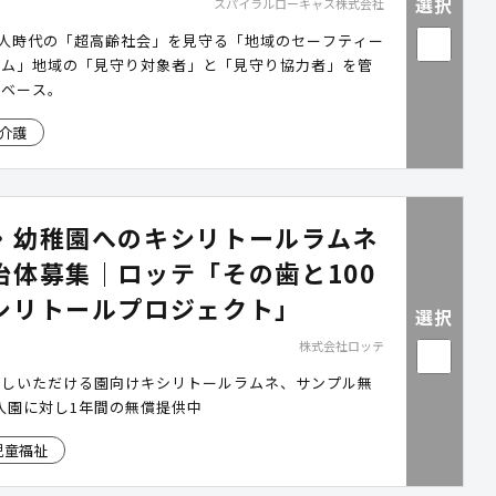
選択
スパイラルローキャス株式会社
万人時代の「超高齢社会」を見守る「地域のセーフティー
テム」地域の「見守り対象者」と「見守り協力者」を管
タベース。
介護
・幼稚園へのキシリトールラムネ
治体募集｜ロッテ「その歯と100
シリトールプロジェクト」
選択
株式会社ロッテ
試しいただける園向けキシリトールラムネ、サンプル無
入園に対し1年間の無償提供中
児童福祉