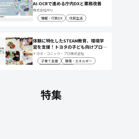
AI-OCRで進める庁内DXと業務改善
株式会社PFU
情報・行政DX
住民生活
体験に特化したSTEAM教育、環境学
習を支援！トヨタの子ども向けプログ
ラムで 社会や将来について楽しく学
トヨタ・コニック・プロ株式会社
べる体験機会を創出
子育て支援
環境・エネルギー
教育文化・スポーツ
特集