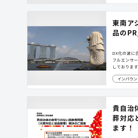
東南ア
品のP
DX化の波に
フルエンサー
しておりま
の販売及び
インバウン
ります。
貴自治
葬対応
ます！