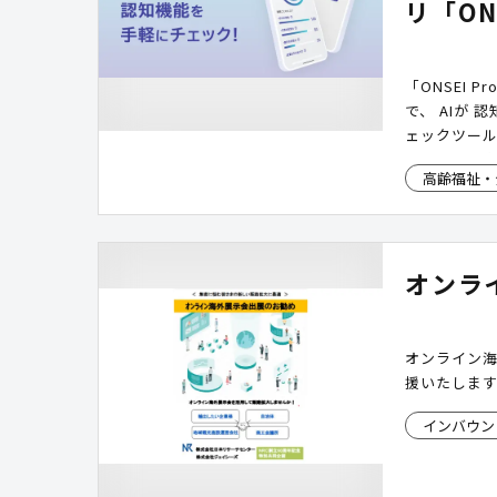
リ「ONS
「ONSEI
で、 AIが
ェックツール
つの医科大学
高齢福祉・
しています。
住民が自宅
供するだけで
くりイベン
オンラ
作る ことが
オンライン
援いたしま
インバウン