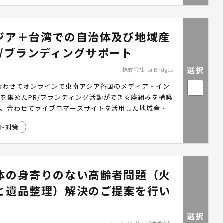
ジア＋台湾での自治体及び地域産
R/ブランディングサポート
選択
株式会社For Bridges
合わせてオンラインで東南アジア各国のメディア・イン
を集めたPR/ブランディング活動ができる座組みを構築
す。合わせてライブコマースサイトを活用した地域産品
現地バイヤー等への営業代行をサポートさせて頂いてお
ド対策
体の身寄りのない高齢者問題（火
と遺品整理）解決のご提案を行い
選択