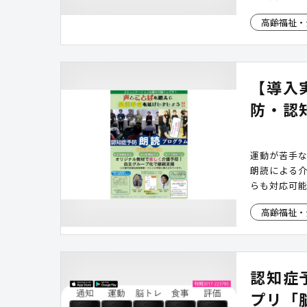
高齢福祉・
【導入
防・認
運動が苦手
朗読による
らも対応可能
高齢福祉・
認知症
プリ「