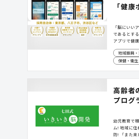
「健康
「脳にいい
であるとす
アプリで健
やボランテ
地域振興・
自由にポイ
保健・衛生
舗で使えるI
高齢者
プログ
幼児教育で
ム! 地域に
防! 「また