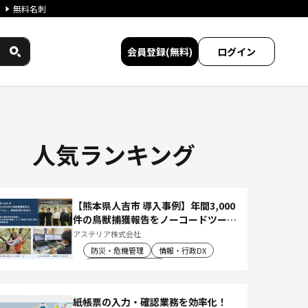
無料名刺
会員登録(無料)
ログイン
人気ランキング
【熊本県人吉市 導入事例】年間3,000
件の鳥獣捕獲報告をノーコードツール
でアプリ化し、月50時間の庁内作業
アステリア株式会社
を削減
防災・危機管理
情報・行政DX
産業振興・農林水産
紙帳票の入力・確認業務を効率化！