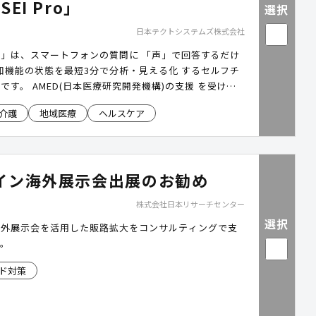
EI Pro」
選択
日本テクトシステムズ株式会社
 Pro」は、スマートフォンの質問に 「声」で回答するだけ
 認知機能の状態を最短3分で分析・見える化 するセルフチ
です。 AMED(日本医療研究開発機構)の支援 を受け、 2
との共同研究 により誕生した高度な音声解析AIを活用
介護
地域医療
ヘルスケア
 従来の検査のような心理的・時間的ハードルを下げ、
や窓口で手軽に「脳の健康状態」を把握できる環境を提
なく、 自治体の窓口、地域包括支援センター、健康づ
トなど、場所を選ばず「認知機能の早期把握」の入口を
イン海外展示会出展のお勧め
可能です。
株式会社日本リサーチセンター
選択
海外展示会を活用した販路拡大をコンサルティングで支
す。
ド対策