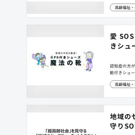
高齢福祉・
愛 SO
きシュ
認知症の方が
能付きシュ
高齢福祉・
地域の
守りSO