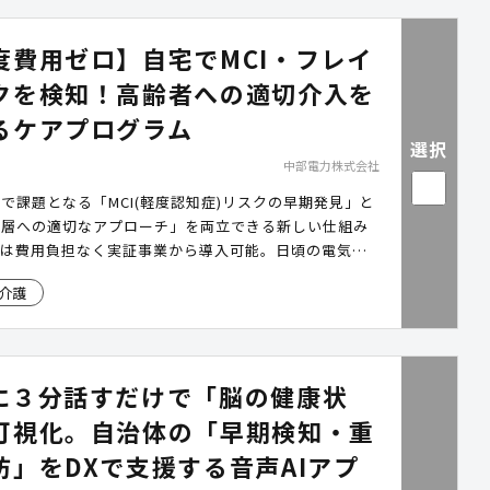
度費用ゼロ】自宅でMCI・フレイ
クを検知！高齢者への適切介入を
るケアプログラム
選択
中部電力株式会社
で課題となる「MCI(軽度認知症)リスクの早期発見」と
立層への適切なアプローチ」を両立できる新しい仕組み
度は費用負担なく実証事業から導入可能。日頃の電気の
な音声入力だけでMCI・フレイルのリスクを検知するた
介護
通いの場に参加しない高齢者も、状況を把握できます。
つつ参加率を拡大し、要介護化予防を効果的に推進でき
に３分話すだけで「脳の健康状
可視化。自治体の「早期検知・重
防」をDXで支援する音声AIアプ