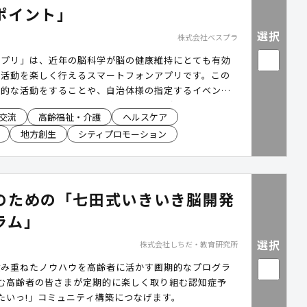
ポイント」
選択
株式会社ベスプラ
アプリ」は、近年の脳科学が脳の健康維持にとても有効
る活動を楽しく行えるスマートフォンアプリです。この
康的な活動をすることや、自治体様の指定するイベント
ィアなどを実施すると「健康ポイント」が貰えるなど、
交流
高齢福祉・介護
ヘルスケア
ントを付与する事ができます。このポイントは市内の店
地方創生
シティプロモーション
CTサービス一式を提供いたします。
のための「七田式いきいき脳開発
ラム」
選択
株式会社しちだ・教育研究所
積み重ねたノウハウを高齢者に活かす画期的なプログラ
住む高齢者の皆さまが定期的に楽しく取り組む認知症予
来たいっ!」コミュニティ構築につなげます。