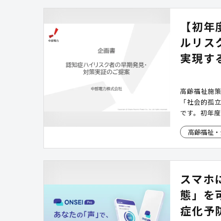
【初年
ルリス
実現す
高齢福祉施策
「社会的孤
です。初年
使い方や簡単
高齢福祉・
め、検診や
負担を抑え
ます。
スマホ
態」を
症化予