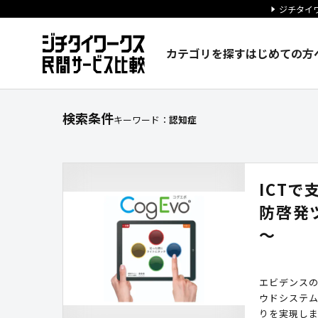
ジチタイワ
カテゴリを探す
はじめての方
サービスを探す｜ジチタイワー
検索条件
キーワード：
認知症
ICTで
防啓発
～
エビデンス
ウドシステム
りを実現し