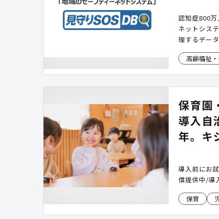
認知症800
ネットシス
理するデー
高齢福祉・
保育園
導入自
年。キ
導入前にお
償提供中/導
保育