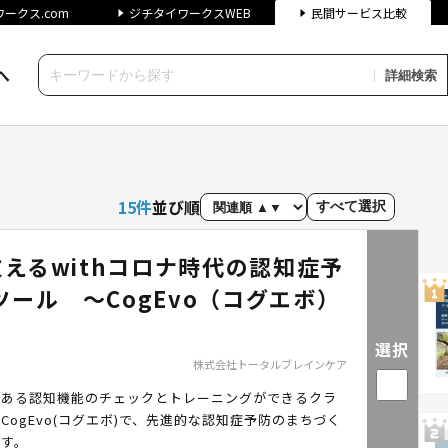
ークス.com
ジチタイワークスWEB
民間サービス比較
へ
詳細検索
クス民間サービス比較
15
件
並び順
すべて選択
支えるwithコロナ時代の認知症予
ツール ～CogEvo（コグエボ）
選択
株式会社トータルブレインケア
のある認知機能のチェックとトレーニングができるクラ
CogEvo(コグエボ)で、先進的な認知症予防のまちづく
ます。