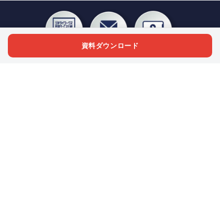
資料ダウンロード
私たちジチタイワークスは、「自治体で働く“コトとヒト”を元気に。」をコンセプ
トに、自治体職員を応援する様々なサービスを展開しています。「ジチタイワーク
ス会員」とは、それらのサービスおよび特典を受けられるメンバーのこと。現役の
自治体職員および地方議会関係者限定で登録（無料）できます。
「ジチタイワークス民間サービス比較」で資料や比較表をダウンロード
行政マガジン「ジチタイワークス」を毎号無料でお届け
業務に役立つセミナーやイベントなど各種サービス情報のご案内
”ジバラ名刺”にサヨナラ！お好みデザインでの名刺作成