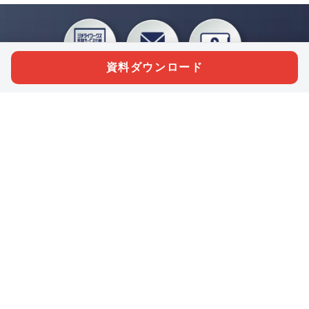
資料ダウンロード
私たちジチタイワークスは、「自治体で働く“コトとヒト”を元気に。」をコンセプ
トに、自治体職員を応援する様々なサービスを展開しています。「ジチタイワーク
ス会員」とは、それらのサービスおよび特典を受けられるメンバーのこと。現役の
自治体職員および地方議会関係者限定で登録（無料）できます。
「ジチタイワークス民間サービス比較」で資料や比較表をダウンロード
行政マガジン「ジチタイワークス」を毎号無料でお届け
業務に役立つセミナーやイベントなど各種サービス情報のご案内
”ジバラ名刺”にサヨナラ！お好みデザインでの名刺作成