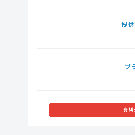
提供
プ
資料