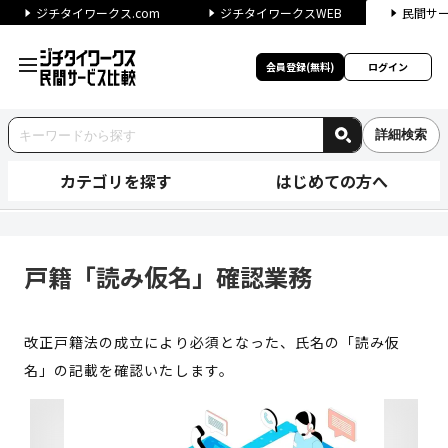
ジチタイワークス.com
ジチタイワークスWEB
民間サ
会員登録(無料)
ログイン
詳細検索
カテゴリを探す
はじめての方へ
戸籍「読み仮名」確認業務 | 
戸籍「読み仮名」確認業務
改正戸籍法の成立により必須となった、氏名の「読み仮
名」の記載を確認いたします。