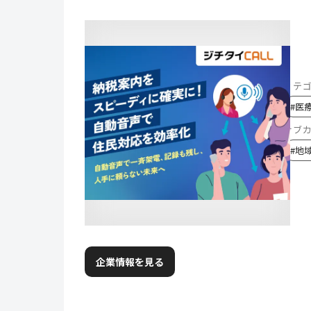
カテ
#
医
サブ
#
地
企業情報を見る