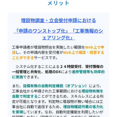
メリット
埋設物調査・立会受付申請における
「申請のワンストップ化」「工事情報のシ
ェアリング化」
工事申請者が埋設物照会を実施したい範囲を
Web上で申
請
し、その申請内容を受付者が
Web上で確認・回答する
ことができる
サービスです。
システム化することによる
２４時間受付
、
受付情報の
一括管理と共有化
、
処理のDX
により
進捗管理等も効率的
に実施
できます。
また、
設備有無の自動判定機能（オプション）
により、
工事会社から申請された工事範囲における
埋設物有無を
自動で判定する
ことができるため、スキルレスによる判
定が可能となります。判定時に埋設物が無い場合には工
事会社に自動で返信するため、
埋設物確認作業の省力化
を実現
しています。なお、自動判定機能を利用したいが