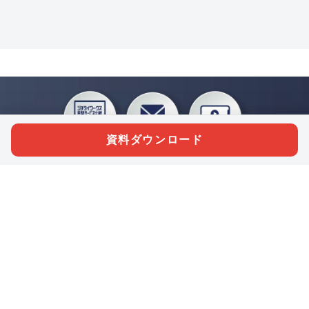
資料ダウンロード
私たちジチタイワークスは、「自治体で働く“コトとヒト”を元気に。」をコンセプ
トに、自治体職員を応援する様々なサービスを展開しています。「ジチタイワーク
ス会員」とは、それらのサービスおよび特典を受けられるメンバーのこと。現役の
自治体職員および地方議会関係者限定で登録（無料）できます。