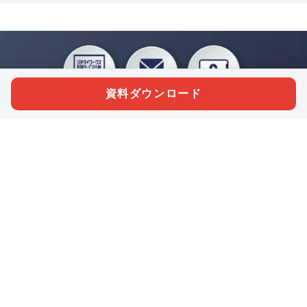
資料ダウンロード
私たちジチタイワークスは、「自治体で働く“コトとヒト”を元気に。」をコンセプ
トに、自治体職員を応援する様々なサービスを展開しています。「ジチタイワーク
ス会員」とは、それらのサービスおよび特典を受けられるメンバーのこと。現役の
自治体職員および地方議会関係者限定で登録（無料）できます。
「ジチタイワークス民間サービス比較」で資料や比較表をダウンロード
行政マガジン「ジチタイワークス」を毎号無料でお届け
業務に役立つセミナーやイベントなど各種サービス情報のご案内