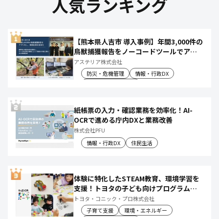
人気ランキング
【熊本県人吉市 導入事例】年間3,000件の
鳥獣捕獲報告をノーコードツールでアプ
リ化し、月50時間の庁内作業を削減
アステリア株式会社
防災・危機管理
情報・行政DX
産業振興・農林水産
紙帳票の入力・確認業務を効率化！AI-
OCRで進める庁内DXと業務改善
株式会社PFU
情報・行政DX
住民生活
体験に特化したSTEAM教育、環境学習を
支援！トヨタの子ども向けプログラムで
社会や将来について楽しく学べる体験機
トヨタ・コニック・プロ株式会社
会を創出
子育て支援
環境・エネルギー