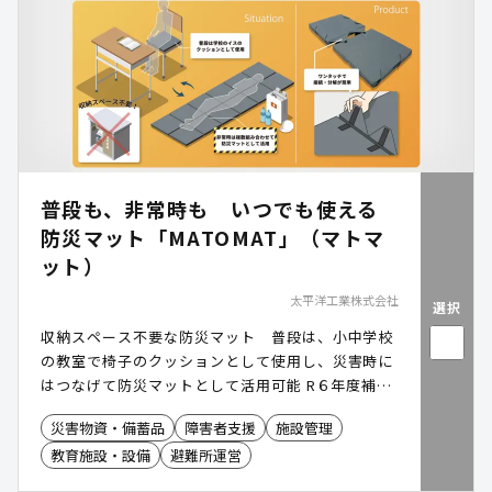
普段も、非常時も いつでも使える
防災マット「MATOMAT」（マトマ
ット）
太平洋工業株式会社
選択
収納スペース不要な防災マット 普段は、小中学校
の教室で椅子のクッションとして使用し、災害時に
はつなげて防災マットとして活用可能 R６年度補正
予算「地域防災緊急整備型」活用による導入事例あ
災害物資・備蓄品
障害者支援
施設管理
り
教育施設・設備
避難所運営