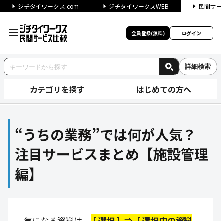
ジチタイワークス.com
ジチタイワークスWEB
民間サ
会員登録(無料)
ログイン
詳細検索
カテゴリを探す
はじめての方へ
“うちの業務”では何が人気？
“うちの業務”では何が人気？
注目サービスまとめ【施設管理
編】
気になる資料は、
[ 選択 ] ⇒ [ 選択中の資料