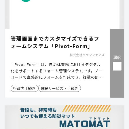
管理画面までカスタマイズできるフ
ォームシステム「Pivot-Form」
株式会社グランフェアズ
選択
「Pivot-Form」は、自治体業務におけるデジタル
化をサポートするフォーム管理システムです。ノー
コードで直感的にフォームを作成でき、複数の部署
や目的に合わせて自由にカスタマイズ可能。ユーザ
行政内手続き
住民サービス・手続き
ー数やフォーム数に制限がないため、業務規模に応
じた柔軟な運用が可能です。また、高度なセキュリ
ティ対策を備え、安心してご利用いただけます。