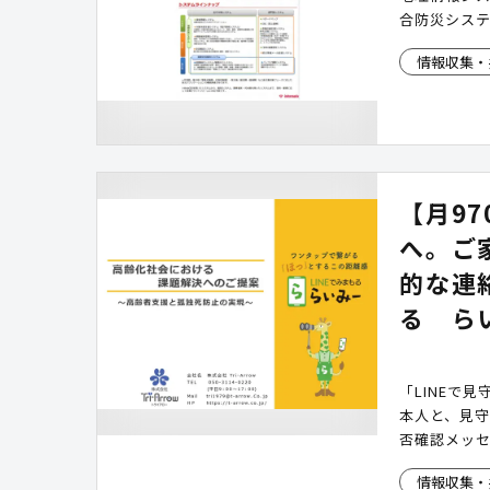
合防災シス
情報収集・
【月9
へ。ご
的な連
る ら
「LINEで見
本人と、見守
否確認メッ
は19時・翌
情報収集・
見守り登録者(