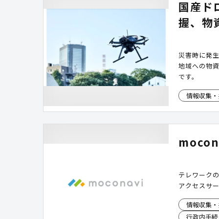
国産ド
握、物
災害時に発
地域への物
です。
情報収集・
moco
テレワーク
アクセスサ
情報収集・
行政内手続