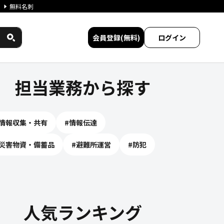
無料名刺
会員登録(無料)
ログイン
｜ジチタイワークス民間サービ
担当業務から探す
情報収集・共有
#
情報伝達
災害物資・備蓄品
#
避難所運営
#
防犯
人気ランキング