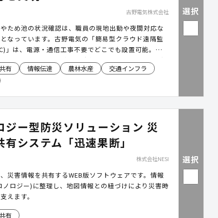
選択
古野電気株式会社
川やため池の状況確認は、職員の現地出動や夜間対応な
担となっています。古野電気の「簡易型クラウド遠隔監
WC)」は、電源・通信工事不要でどこでも設置可能。現
とも河川やため池、道路の冠水状況を遠隔で把握し、避
共有
情報伝達
農林水産
交通インフラ
めの判断を迅速化を後押しします。
ロジー型防災ソリューション 災
共有システム「迅速果断」
選択
株式会社NESI
、災害情報を共有するWEB版ソフトウェアです。情報
ロノロジー)に整理し、地図情報との紐づけにより災害時
を支えます。
共有