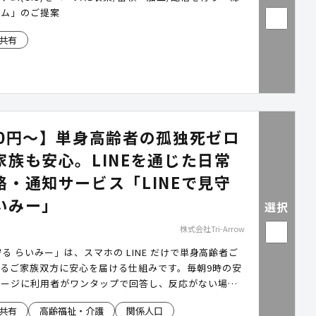
テム」のご提案
共有
70円～】単身高齢者の孤独死ゼロ
家族も安心。LINEを通じた日常
絡・通知サービス「LINEで見守
いみー」
選択
株式会社Tri-Arrow
守る らいみー」は、スマホの LINE だけで単身高齢者ご
るご家族双方に安心を届ける仕組みです。毎朝9時の安
セージに利用者がワンタップで回答し、反応がない場合
朝9時と自動再通知。3回目も未応答なら自動音声確認→
共有
高齢福祉・介護
関係人口
最大2名)へ即時LINE通知が送られます。Wi‐Fiや特別