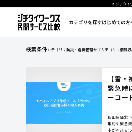
ジチタイワ
カテゴリを探す
はじめての方
【情報収集・共有】に関する検
検索条件
カテゴリ：
防災・危機管理
サブカテゴリ：
情報収
【雪・
緊急時
ーコード
秋田県仙北
集約や緊急
市がPlat