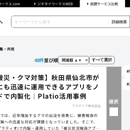
ークス.com
ジチタイワークスWEB
民間サービス比較
へ
詳細検索
索結果（自治体向けサービス）
集・共有
48
件
並び順
すべて選択
#
被災・クマ対策】秋田県仙北市が
#
にも迅速に運用できるアプリをノ
で内製化｜Platio活用事例
選択
アステリア株式会社
市では、近年増加するクマの出没を背景に、被害報告の
銃猟への迅速な対応が課題となっていました。そこで、
io(プラティオ)で内製・運用していた「被災状況報告アプ