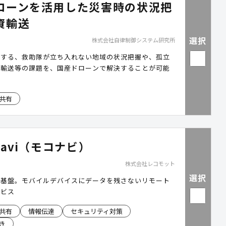
ローンを活用した災害時の状況把
資輸送
選択
株式会社自律制御システム研究所
生する、救助隊が立ち入れない地域の状況把握や、孤立
資輸送等の課題を、国産ドローンで解決することが可能
共有
navi（モコナビ）
株式会社レコモット
選択
の基盤。モバイルデバイスにデータを残さないリモート
ービス
共有
情報伝達
セキュリティ対策
き