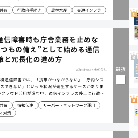
場で必要となる緊急銃猟の指針やチェックリストを確認
共有
行政内手続き
農林水産
交通インフラ
を追加。職員自らが改修・運用できる体制により、クマ
緊急時にも迅速かつ無理のない運用を実現しました。さ
電話に依存していた現場報告の課題に対し、「積雪情
状況」「クマ対策」など複数の業務アプリを短期間で内
通信障害時も庁舎業務を止めな
報付き報告とマニュアル共有により、現場判断の速度と
きく向上しています。
いつもの備え”として始める通信
対策と冗長化の進め方
選択
a2network株式会社
規模通信障害では、「携帯がつながらない」「庁内シス
セスできない」といった状況が発生するケースがありま
やクラウド活用が進む中、通信インフラの停止は行政サ
害対応業務へ影響を及ぼす可能性があります。「スカイ
共有
情報伝達
サーバー・ネットワーク運用
®」は、3大キャリア回線を活用し、通信障害時に自動で
ィ対策
り替える通信冗長化サービスです。平時の業務利用から
クアップまで、"いつもの備え"として活用できます。
、過去の災害・通信障害事例をもとに、自治体に求めら
P対策や通信冗長化の考え方をご確認いただけます。