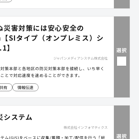
ぬ災害対策には安心安全の
On【SIタイプ（オンプレミス）シ
.1】
選択
ジャパンメディアシステム株式会社
災対策本部と各地区の防災対策本部を接続し、いち早く
ることで対応速度を速めることができます。
共有
情報伝達
災システム
株式会社インフォマティクス
選択
テム(GIS)をベースに収集/蓄積・加工/配信を行う「総