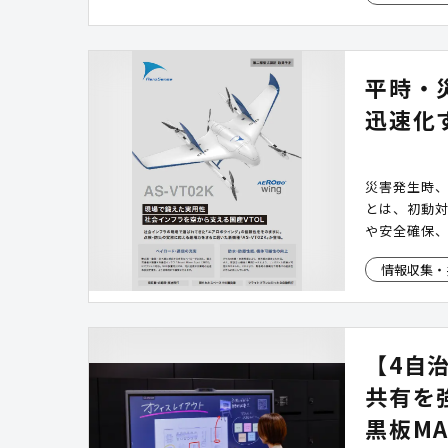
機器は不要
平時・
迅速化
災害発生時
とは、初動
や安全確保
少なくあり
情報収集・
と、撮影後
制の構築を
防災対応は
活用可能。
【4自
共有を
黒板MAX