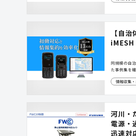
【自治
iMESH
同規模の自
た事例集を
情報収集・
河川・
電源・
迅速対