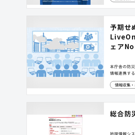
予期せ
Live
ェアNo
本庁舎の防
情報連携す
情報収集・
総合防
地理情報シス