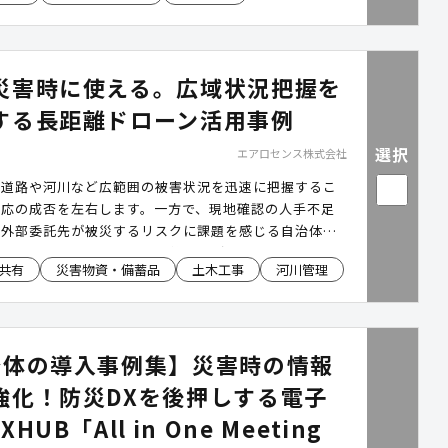
、登録後すぐ運用開始できます。
災害時に使える。広域状況把握を
する長距離ドローン活用事例
選択
エアロセンス株式会社
、道路や河川など広範囲の被害状況を迅速に把握するこ
対応の成否を左右します。一方で、現地確認の人手不足
、外部委託先が被災するリスクに課題を感じる自治体も
ません。本サービスは、長距離飛行が可能なドローン
共有
災害物資・備蓄品
土木工事
河川管理
の解析を支援する仕組みにより、職員による自主運用体
支援します。上空から広域を効率的に把握できるため、
もちろん、河川・道路・港湾の巡視や各種調査業務にも
平時と災害時の両面で業務負担の軽減を実現します。
治体の導入事例集】災害時の情報
強化！防災DXを後押しする電子
HUB「All in One Meeting