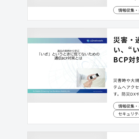
リ」に、現
情報収集・
できる機能
対策を含む
らに、紙や
報」「被災
災害・
製。位置情
正確性が大
い、“
BCP
災害時や大
テムへアク
す。防災DX
ービスや災
情報収集・
ベリーpro
セキュリテ
別回線へ切
災害時のバッ
本資料では
れる通信BC