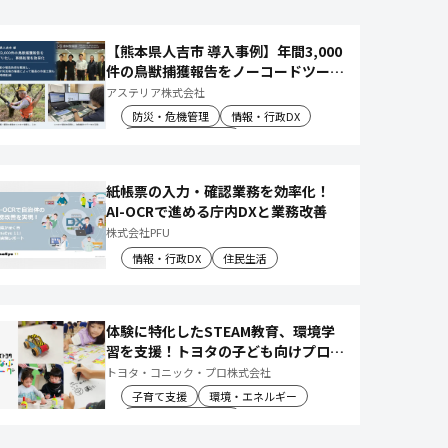
【熊本県人吉市 導入事例】年間3,000
件の鳥獣捕獲報告をノーコードツール
でアプリ化し、月50時間の庁内作業
アステリア株式会社
を削減
防災・危機管理
情報・行政DX
産業振興・農林水産
紙帳票の入力・確認業務を効率化！
AI-OCRで進める庁内DXと業務改善
株式会社PFU
情報・行政DX
住民生活
体験に特化したSTEAM教育、環境学
習を支援！トヨタの子ども向けプログ
ラムで 社会や将来について楽しく学
トヨタ・コニック・プロ株式会社
べる体験機会を創出
子育て支援
環境・エネルギー
教育文化・スポーツ