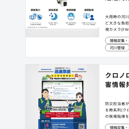
大雨時の河
ど大きな負
視カメラ(F
場に行かず
情報収集・
難や通行止
河川管理
クロノ
害情報
防災担当者が
を時系列(ク
の現場指揮
情報収集・