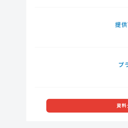
提供
プ
資料