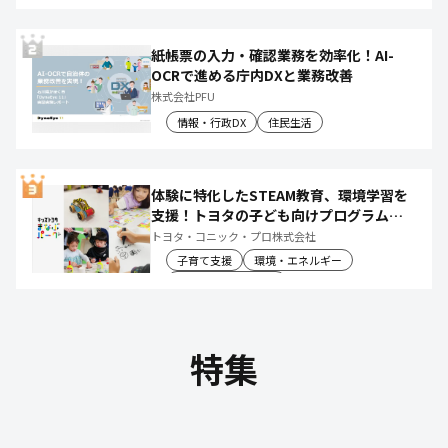
産業振興・農林水産
紙帳票の入力・確認業務を効率化！AI-
OCRで進める庁内DXと業務改善
株式会社PFU
情報・行政DX
住民生活
体験に特化したSTEAM教育、環境学習を
支援！トヨタの子ども向けプログラムで
社会や将来について楽しく学べる体験機
トヨタ・コニック・プロ株式会社
会を創出
子育て支援
環境・エネルギー
教育文化・スポーツ
特集