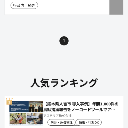
庁的な業務改革を実現します。
行政内手続き
1
人気ランキング
【熊本県人吉市 導入事例】年間3,000件の
鳥獣捕獲報告をノーコードツールでアプ
リ化し、月50時間の庁内作業を削減
アステリア株式会社
防災・危機管理
情報・行政DX