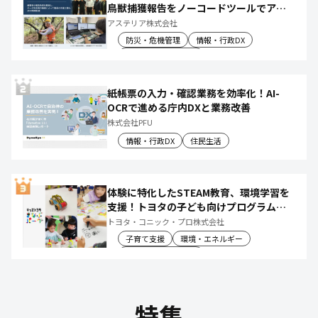
鳥獣捕獲報告をノーコードツールでアプ
リ化し、月50時間の庁内作業を削減
アステリア株式会社
防災・危機管理
情報・行政DX
産業振興・農林水産
紙帳票の入力・確認業務を効率化！AI-
OCRで進める庁内DXと業務改善
株式会社PFU
情報・行政DX
住民生活
体験に特化したSTEAM教育、環境学習を
支援！トヨタの子ども向けプログラムで
社会や将来について楽しく学べる体験機
トヨタ・コニック・プロ株式会社
会を創出
子育て支援
環境・エネルギー
教育文化・スポーツ
特集