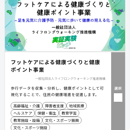
フットケアによる健康づくりと健康
ポイント事業
一般社団法人ライフロングウォーキング推進機構
歩行データを収集・分析し、健康ポイントとして可
選択
視化することで、住民の健康増進を促進します。
高齢福祉・介護
障害者支援
地域医療
ヘルスケア
保健・衛生
教育学習
教育施設・設備
文化・スポーツ振興
文化・スポーツ施設