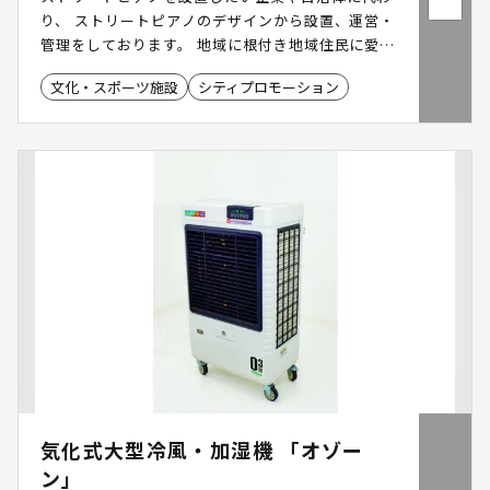
り、 ストリートピアノのデザインから設置、運営・
管理をしております。 地域に根付き地域住民に愛さ
れるような、 唯一のオリジナルピアノを提供してお
文化・スポーツ施設
シティプロモーション
ります。
気化式大型冷風・加湿機 「オゾー
ン」