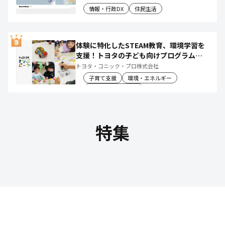
情報・行政DX
住民生活
体験に特化したSTEAM教育、環境学習を
支援！トヨタの子ども向けプログラムで
社会や将来について楽しく学べる体験機
トヨタ・コニック・プロ株式会社
会を創出
子育て支援
環境・エネルギー
教育文化・スポーツ
特集