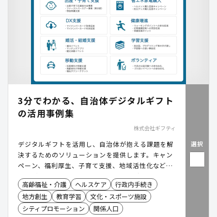
3分でわかる、自治体デジタルギフト
の活用事例集
株式会社ギフティ
選択
デジタルギフトを活用し、自治体が抱える課題を解
決するためのソリューションを提供します。キャン
ペーン、福利厚生、子育て支援、地域活性化など、
さまざまな用途で利用可能です。住民が自由に選べ
高齢福祉・介護
ヘルスケア
行政内手続き
るギフト形式を採用しており、配送コスト削減や事
地方創生
教育学習
文化・スポーツ施設
務負担の軽減を実現します。
シティプロモーション
関係人口