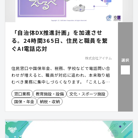
「自治体DX推進計画」を加速させ
る。24時間365日、住民と職員を繋
ぐAI電話応対
株式会社アイテム
選択
住民窓口や国保年金、税務、学校などで電話問い合
わせが増えると、職員が対応に追われ、本来取り組
むべき業務に集中しづらくなります。「こえしる
べ」は、複雑化する住民からの問い合わせに対し、
窓口業務
教育施設・設備
文化・スポーツ施設
AIボイスボットを活用した 電話DX で応対を自動化
国保・年金
納税・収納
します 。窓口業務の「 働き方改革 」を強力に推進
し、職員の 電話応対による業務中断の防止 を実現
。ネット予約やアプリに不慣れな層への デジタルデ
バイド対策 としても有効で、すべての住民が等しく
行政サービスにアクセスできる環境を構築します。