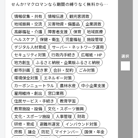
せんか?マクロマンなら期間の縛りなく無料から利
用できます。
情報収集・共有
情報伝達
観光客誘致
地域振興・交流
災害物資・備蓄品
企業誘致
高齢福祉・介護
障害者支援
保育
地域医療
ヘルスケア
保健・衛生
児童福祉
施設管理
デジタル人材育成
サーバー・ネットワーク運用
セキュリティ対策
行政内手続き
広報紙・HP
選択
地方創生
ふるさと納税・企業版ふるさと納税
都市計画
空き家
会計・契約
ごみ対策
環境保全対策
エネルギー対策
カーボンニュートラル
農林水産
中小企業支援
雇用維持・創出
窓口業務
住民サービス・手続き
教育学習
教育施設・設備
文化・スポーツ振興
文化・スポーツ施設
人事管理
財政
研修・育成
避難所運営
インバウンド対策
庶務
議会
防犯
マイナンバー
国保・年金