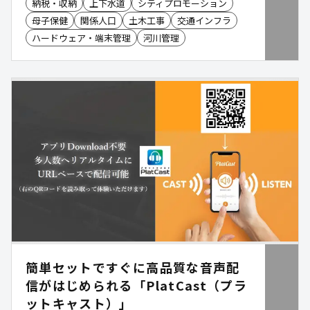
納税・収納
上下水道
シティプロモーション
母子保健
関係人口
土木工事
交通インフラ
ハードウェア・端末管理
河川管理
簡単セットですぐに高品質な音声配
信がはじめられる「PlatCast（プラ
ットキャスト）」