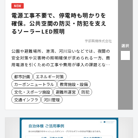
NEW
電源工事不要で、停電時も明かりを
確保。公共空間の防災・防犯を支え
るソーラーLED照明
宇部興機株式会社
選択
公園や避難場所、港湾、河川沿いなどでは、夜間の
安全対策や災害時の照明確保が求められる一方、商
用電源を引くための工事や費用が導入の課題となり
ます。「NEO・LIGHT(ネオ・ライト)」は、太陽光
都市計画
エネルギー対策
で発電したものを蓄電し、電源工事不要で設置でき
カーボンニュートラル
教育施設・設備
る独立型ソーラーLED照明です。平常時の防犯・安
全対策に加え、停電時・災害時にも照明を確保。防
文化・スポーツ施設
避難所運営
防犯
犯カメラや非常用電源などのオプションも追加で
交通インフラ
河川管理
き、設置場所や用途に合わせた公共空間の整備を支
援します。NETIS取得済み。