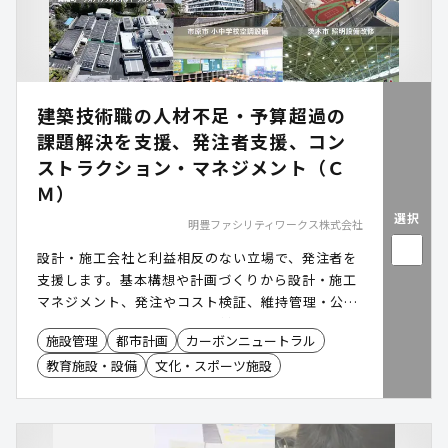
建築技術職の人材不足・予算超過の
課題解決を支援、発注者支援、コン
ストラクション・マネジメント（Ｃ
Ｍ）
選択
明豊ファシリティワークス株式会社
設計・施工会社と利益相反のない立場で、発注者を
支援します。基本構想や計画づくりから設計・施工
マネジメント、発注やコスト検証、維持管理・公共
施設マネジメントまで幅広く対応。建設事業の立ち
施設管理
都市計画
カーボンニュートラル
上げから推進、保有施設の運用・管理まで、ライフ
教育施設・設備
文化・スポーツ施設
サイクル全体を伴走し、専門性を補完。品質・工
期・コストの最適化を支援します。