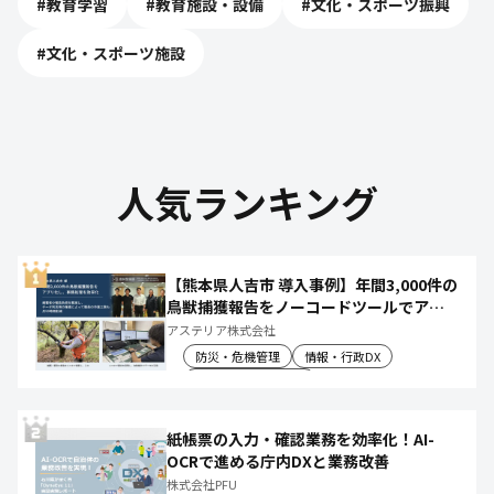
#
教育学習
#
教育施設・設備
#
文化・スポーツ振興
#
文化・スポーツ施設
人気ランキング
【熊本県人吉市 導入事例】年間3,000件の
鳥獣捕獲報告をノーコードツールでアプ
リ化し、月50時間の庁内作業を削減
アステリア株式会社
防災・危機管理
情報・行政DX
産業振興・農林水産
紙帳票の入力・確認業務を効率化！AI-
OCRで進める庁内DXと業務改善
株式会社PFU