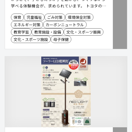
学べる体験機会が、求められています。 トヨタのア
ップサイクルワークショップは、車の製造工程で生
保育
児童福祉
ごみ対策
環境保全対策
まれるレザー等のアップサイクル体験を通じて、カ
エネルギー対策
カーボンニュートラル
ーボンニュートラルや、SDGsを身近なテーマとし
て受け止めることができる体験型コンテンツです。
教育学習
教育施設・設備
文化・スポーツ振興
幅広い年齢層が参加する地域イベントでも導入しや
文化・スポーツ施設
母子保健
すく、全国各地で開催される環境フェアや、環境学
習・啓発施設でのプログラムなどで採用され、多く
の子ども達に体験いただいています。 自分だけのア
ップサイクルキーホルダーとともに、環境への学び
を家庭に持ち帰ることで、日常生活での波及効果も
期待できます。