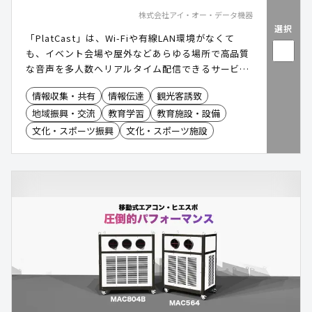
株式会社アイ・オー・データ機器
選択
「PlatCast」は、Wi-Fiや有線LAN環境がなくて
も、イベント会場や屋外などあらゆる場所で高品質
な音声を多人数へリアルタイム配信できるサービス
です。アプリのインストール不要、URLリンクを通
情報収集・共有
情報伝達
観光客誘致
じて簡単に聴取が可能で、展示会・博覧会・防災訓
地域振興・交流
教育学習
教育施設・設備
練・ツアーガイドなど幅広い場面で活用されていま
す。
文化・スポーツ振興
文化・スポーツ施設