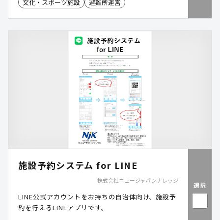
替えて運転を継続することが可能です。災害時にお
文化・スポーツ施設
避難所運営
ける空調と電源の確保を支援し、避難所や公共施設
の機能維持に貢献します。
施設予約システム for LINE
株式会社ニュージャパンナレッジ
選択
LINE公式アカウントをお持ちの自治体向け、施設予
約を行えるLINEアプリです。