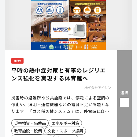
NEW
平時の熱中症対策と有事のレジリエ
ンス強化を実現する体育館へ
株式会社アイシン
選択
災害時の避難所や公共施設では、停電による空調の
停止や、照明・通信機器などの電源不足が課題とな
ります。「ガス種切替システム」は、停電時に自立
発電運転を行い、空調に加えて照明や通信機器など
災害物資・備蓄品
エネルギー対策
へ電力を供給できる電源自立型空調です。さらに、
教育施設・設備
文化・スポーツ振興
都市ガスの供給が停止した場合には、LPガスへ切り